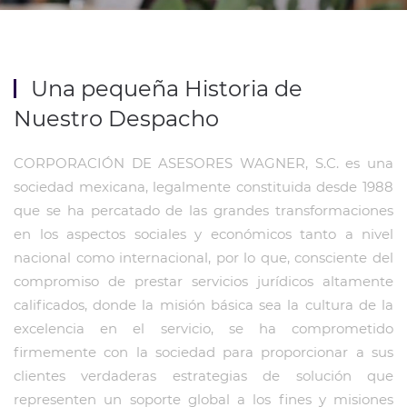
Una pequeña Historia de
Nuestro Despacho
CORPORACIÓN DE ASESORES WAGNER, S.C. es una
sociedad mexicana, legalmente constituida desde 1988
que se ha percatado de las grandes transformaciones
en los aspectos sociales y económicos tanto a nivel
nacional como internacional, por lo que, consciente del
compromiso de prestar servicios jurídicos altamente
calificados, donde la misión básica sea la cultura de la
excelencia en el servicio, se ha comprometido
firmemente con la sociedad para proporcionar a sus
clientes verdaderas estrategias de solución que
representen un soporte global a los fines y misiones